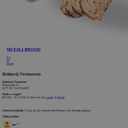
MUESLI BROOD
€
3
20
Bestel
Bakkerij Vermeeren
Bakkerij Vermeeren
Dorpsstraat 22
6277 NE SLENAKEN
Heeft u vragen?
Bel 043 - 45 73 200 of stuur ons een
e-mail
of
bericht
Uiterste besteltijd
U kunt op dit moment bestellingen voor dinsdag plaatsen.
Veilig betalen