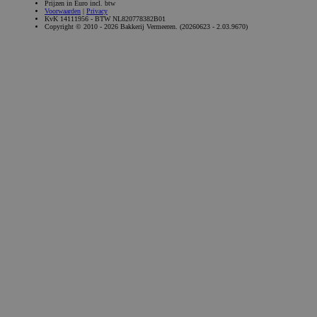
Prijzen in Euro incl. btw
Voorwaarden
|
Privacy
KvK 14111956 - BTW NL820778382B01
Copyright © 2010 - 2026 Bakkerij Vermeeren. (20260623 - 2.03.9670)