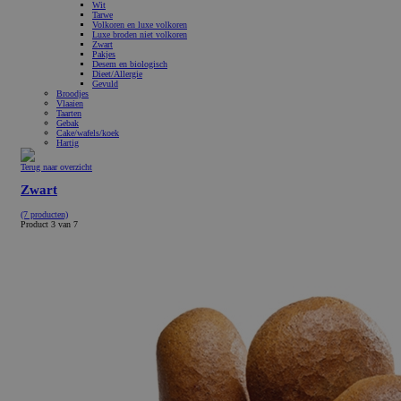
Wit
Tarwe
Volkoren en luxe volkoren
Luxe broden niet volkoren
Zwart
Pakjes
Desem en biologisch
Dieet/Allergie
Gevuld
Broodjes
Vlaaien
Taarten
Gebak
Cake/wafels/koek
Hartig
Terug naar overzicht
Zwart
(7 producten)
Product 3 van 7