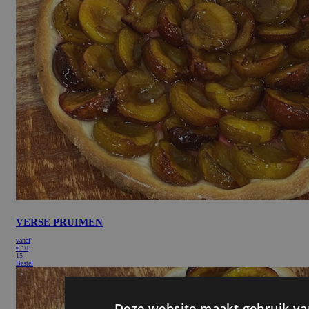
VERSE PRUIMEN
vanaf
€
10
15
Bestel
Deze website maakt gebruik va