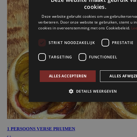
cookies.
Deze website gebruikt cookies om uw gebruikerserva
verbeteren. Door onze website te gebruiken, stemt u in
cookies in overeenstemming met ons Cookiebeleid.
Lee
STRIKT NOODZAKELIJK
PRESTATIE
TARGETING
FUNCTIONEEL
ALLES ACCEPTEREN
ALLES AFWIJZ
DETAILS WEERGEVEN
Strikt noodzakelijk
Prestatie
Targeting
Funct
Strikt noodzakelijke cookies maken de kernfunctionaliteiten v
1 PERSOONS VERSE PRUIMEN
website mogelijk, zoals gebruikersaanmelding en accountbehe
website kan niet goed worden gebruikt zonder de strikt noodz
€
3