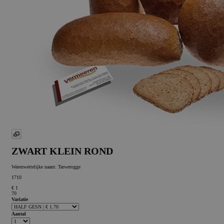
ZWART KLEIN ROND
Warenwettelijke naam:
Tarwerogge
1710
€ 1
70
Variatie
Aantal