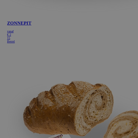
ZONNEPIT
vanaf
€
2
15
Bestel