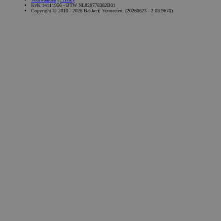
KvK 14111956 - BTW NL820778382B01
Copyright © 2010 - 2026 Bakkerij Vermeeren. (20260623 - 2.03.9670)