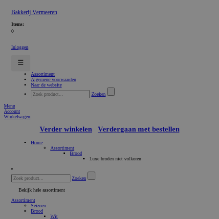
Bakkerij Vermeeren
Items:
0
Inloggen
☰
Assortiment
Algemene voorwaarden
Naar de website
Zoeken
Menu
Account
Winkelwagen
Verder winkelen
Verdergaan met bestellen
Home
Assortiment
Brood
Luxe broden niet volkoren
Zoeken
Bekijk hele assortiment
Assortiment
Seizoen
Brood
Wit