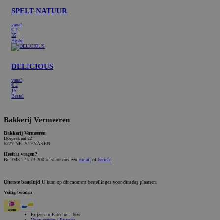
SPELT NATUUR
vanaf
€
2
35
Bestel
DELICIOUS
vanaf
€
2
15
Bestel
Bakkerij Vermeeren
Bakkerij Vermeeren
Dorpsstraat 22
6277 NE SLENAKEN
Heeft u vragen?
Bel 043 - 45 73 200 of stuur ons een
e-mail
of
bericht
Uiterste besteltijd
U kunt op dit moment bestellingen voor dinsdag plaatsen.
Veilig betalen
Prijzen in Euro incl. btw
Voorwaarden
|
Privacy