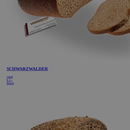
SCHWARZWALDER
vanaf
€
2.-
Bestel