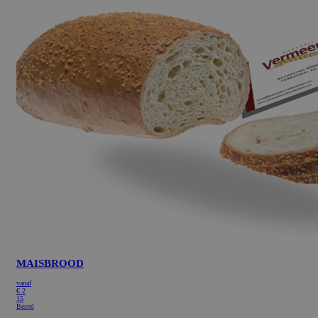
Google Privacy Policy
MAISBROOD
vanaf
€
2
15
Bestel