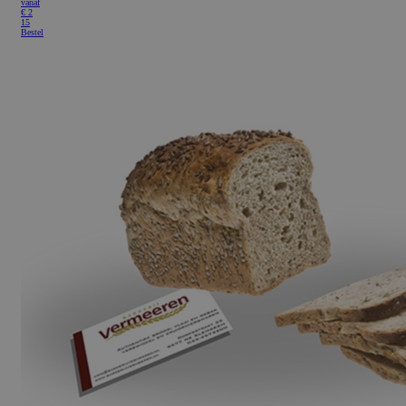
vanaf
€
2
15
Bestel