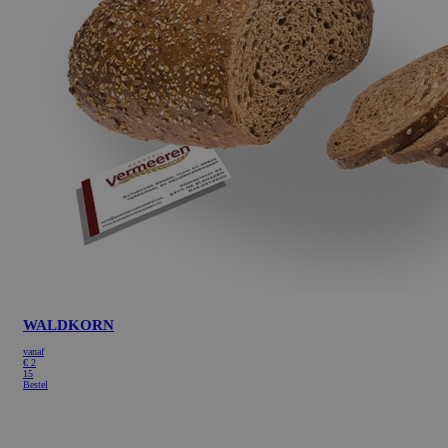
WALDKORN
vanaf
€
2
15
Bestel