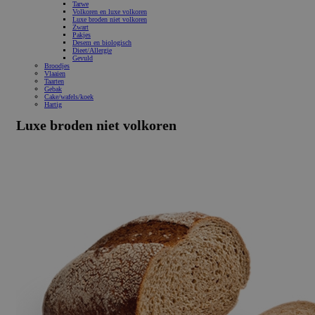
Tarwe
Volkoren en luxe volkoren
Luxe broden niet volkoren
Zwart
Pakjes
Desem en biologisch
Dieet/Allergie
Gevuld
Broodjes
Vlaaien
Taarten
Gebak
Cake/wafels/koek
Hartig
Luxe broden niet volkoren