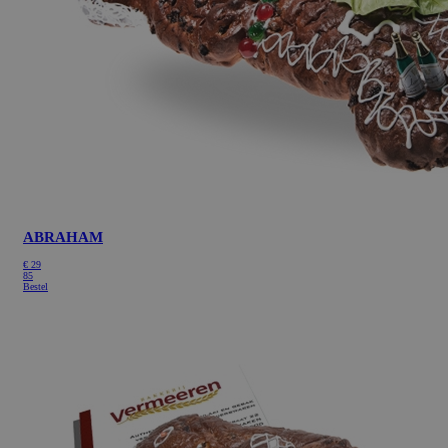
ABRAHAM
€
29
85
Bestel