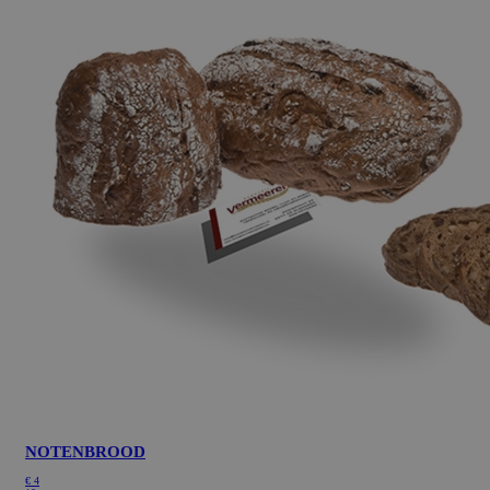
NOTENBROOD
€
4