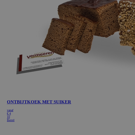
ONTBIJTKOEK MET SUIKER
vanaf
€
4
10
Bestel