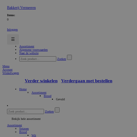
Bakkerij Vermeeren
Items:
0
Inloggen
☰
Assortiment
Algemene voorwaarden
Naar de website
Zoeken
Menu
Account
Winkelwagen
Verder winkelen
Verdergaan met bestellen
Home
Assortiment
Brood
Gevuld
Zoeken
Bekijk hele assortiment
Assortiment
Seizoen
Brood
Wit