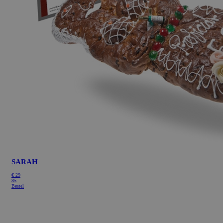
SARAH
€
29
85
Bestel