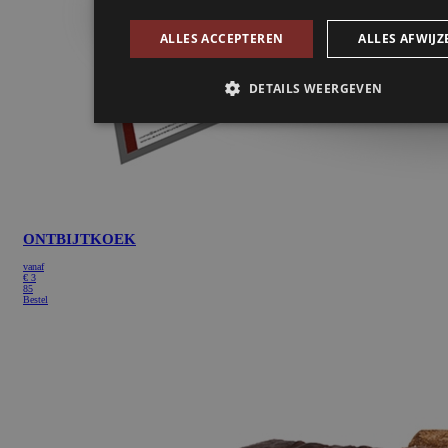
ONTBIJTKOEK
vanaf
€
3
85
Bestel