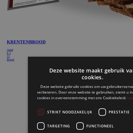
KRENTENBROOD
vanaf
€
3
15
Bestel