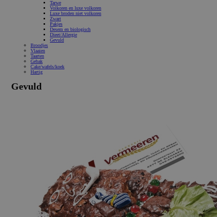
Tarwe
Volkoren en luxe volkoren
Luxe broden niet volkoren
Zwart
Pakjes
Desem en biologisch
Dieet/Allergie
Gevuld
Broodjes
Vlaaien
Taarten
Gebak
Cake/wafels/koek
Hartig
Gevuld