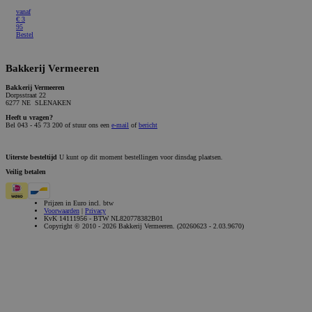
vanaf
€
3
95
Bestel
Bakkerij Vermeeren
Bakkerij Vermeeren
Dorpsstraat 22
6277 NE SLENAKEN
Heeft u vragen?
Bel 043 - 45 73 200 of stuur ons een
e-mail
of
bericht
Uiterste besteltijd
U kunt op dit moment bestellingen voor dinsdag plaatsen.
Veilig betalen
Prijzen in Euro incl. btw
Voorwaarden
|
Privacy
KvK 14111956 - BTW NL820778382B01
Copyright © 2010 - 2026 Bakkerij Vermeeren. (20260623 - 2.03.9670)