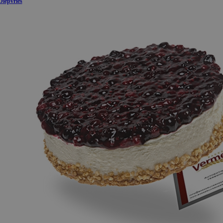
Diepvries
ieder
/
Domein
Vervaldatum
Omschrijving
Sessie
Algemene platform-sessiecookie, g
osoft Corporation
ontwikkeld met Microsoft .NET-tec
webshop.bakkerijvermeeren.nl
gebruikt om een anonieme gebruike
onderhouden.
cy