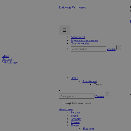
Bakkerij Vermeeren
☰
Assortiment
Algemene voorwaarden
Naar de website
Zoeken
Menu
Account
Winkelwagen
Home
Assortiment
Taarten
Zoeken
Bekijk hele assortiment
Assortiment
Seizoen
Brood
Broodjes
Vlaaien
Taarten
Slagroom