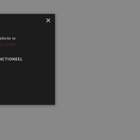
×
ebsite te
es verder
NCTIONEEL
 en accountbeheer. De