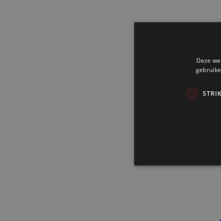
Deze web
gebruike
STRI
Strikt noodzakelijke cookie
website kan niet goed worde