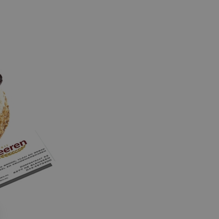
ebruikt door websites
hnologieën. Wordt
rssessie op de server te