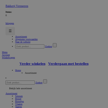
Bakkerij Vermeeren
Items:
0
Inloggen
☰
Assortiment
Algemene voorwaarden
Naar de website
Zoeken
Menu
Account
Winkelwagen
Verder winkelen
Verdergaan met bestellen
Home
Assortiment
Zoeken
Bekijk hele assortiment
Assortiment
Seizoen
Brood
Broodjes
Vlaaien
Taarten