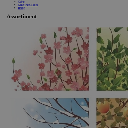
Gebak
Cake/wafels/koek
Hartig
Assortiment