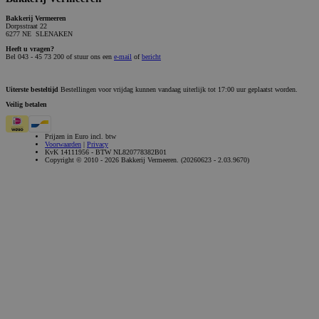
Bakkerij Vermeeren
Dorpsstraat 22
6277 NE SLENAKEN
Heeft u vragen?
Bel 043 - 45 73 200 of stuur ons een
e-mail
of
bericht
Uiterste besteltijd
Bestellingen voor vrijdag kunnen vandaag uiterlijk tot 17:00 uur geplaatst worden.
Veilig betalen
Prijzen in Euro incl. btw
Voorwaarden
|
Privacy
KvK 14111956 - BTW NL820778382B01
Copyright © 2010 - 2026 Bakkerij Vermeeren. (20260623 - 2.03.9670)