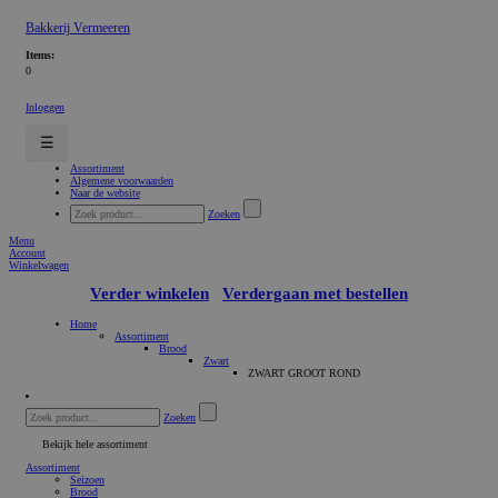
Bakkerij Vermeeren
Items:
0
Inloggen
☰
Assortiment
Algemene voorwaarden
Naar de website
Zoeken
Menu
Account
Winkelwagen
Verder winkelen
Verdergaan met bestellen
Home
Assortiment
Brood
Zwart
ZWART GROOT ROND
Zoeken
Bekijk hele assortiment
Assortiment
Seizoen
Brood