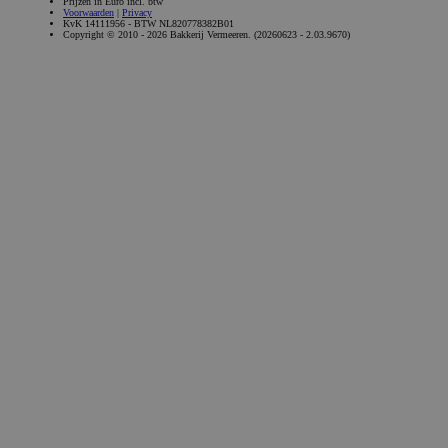
Prijzen in Euro incl. btw
Voorwaarden
|
Privacy
KvK 14111956 - BTW NL820778382B01
Copyright © 2010 - 2026 Bakkerij Vermeeren. (20260623 - 2.03.9670)