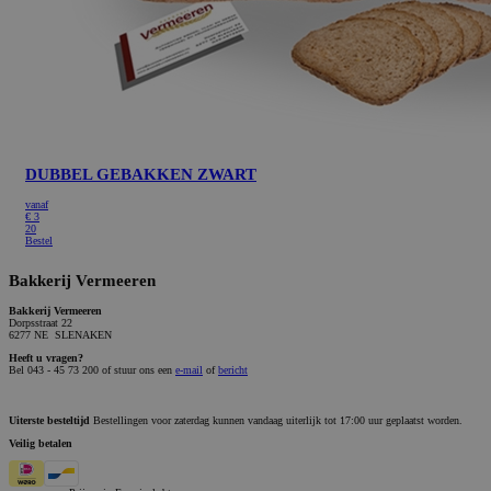
DUBBEL GEBAKKEN ZWART
vanaf
€
3
20
Bestel
Bakkerij Vermeeren
Bakkerij Vermeeren
Dorpsstraat 22
6277 NE SLENAKEN
Heeft u vragen?
Bel 043 - 45 73 200 of stuur ons een
e-mail
of
bericht
Uiterste besteltijd
Bestellingen voor zaterdag kunnen vandaag uiterlijk tot 17:00 uur geplaatst worden.
Veilig betalen