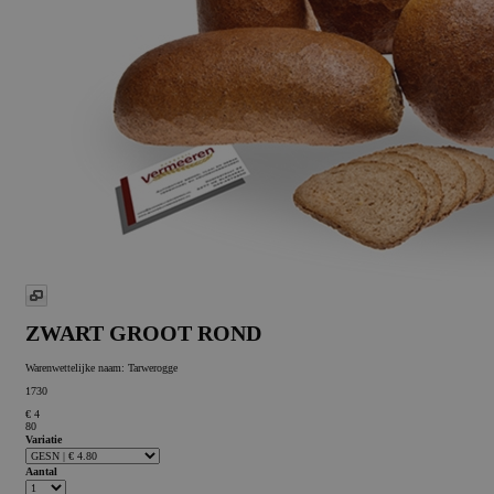
ZWART GROOT ROND
Warenwettelijke naam:
Tarwerogge
1730
€ 4
80
Variatie
Aantal