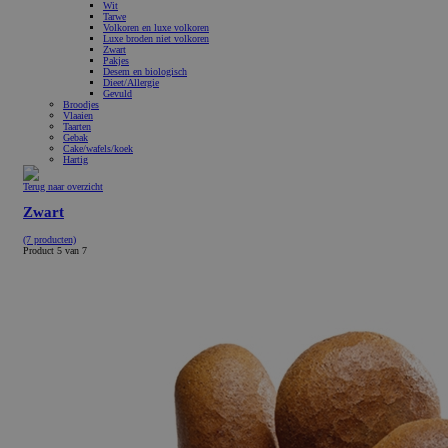
Wit
Tarwe
Volkoren en luxe volkoren
Luxe broden niet volkoren
Zwart
Pakjes
Desem en biologisch
Dieet/Allergie
Gevuld
Broodjes
Vlaaien
Taarten
Gebak
Cake/wafels/koek
Hartig
Terug naar overzicht
Zwart
(7 producten)
Product 5 van 7