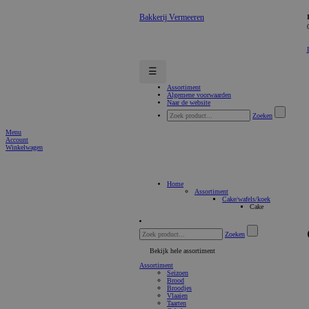
Bakkerij Vermeeren
☰
Assortiment
Algemene voorwaarden
Naar de website
Zoeken
Menu
Account
Winkelwagen
Home
Assortiment
Cake/wafels/koek
Cake
Zoeken
Bekijk hele assortiment
Assortiment
Seizoen
Brood
Broodjes
Vlaaien
Taarten