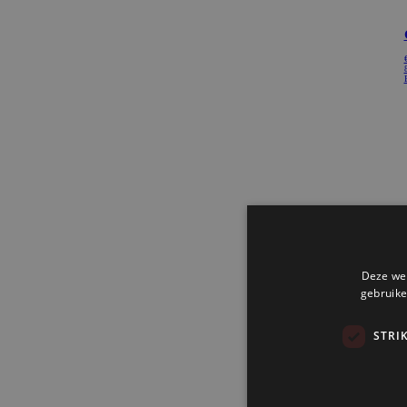
Deze web
gebruike
STRI