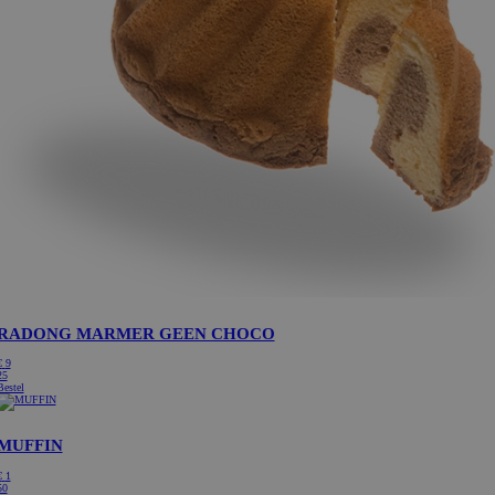
RADONG MARMER GEEN CHOCO
€
9
25
Bestel
MUFFIN
€
1
50