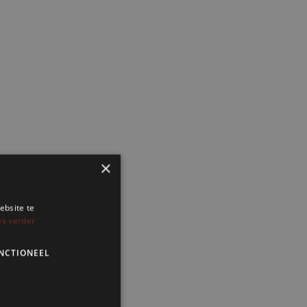
×
ebsite te
es verder
NCTIONEEL