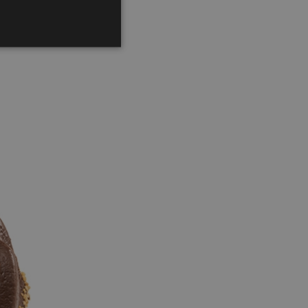
 en accountbeheer. De
ebruikt door websites
hnologieën. Wordt
rssessie op de server te