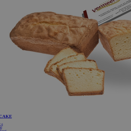
CAKE
€
6
40
Bestel