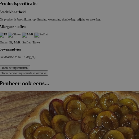
Productspecificatie
Beschikbaarheid
Dit product is beschikbaar op dinsdag, woensdag, donderdag, vrijdag en zaterdag.
Allergene stoffen
Gluten, Ei, Melk, Sulfiet, Tarwe
Bewaaradvies
Houdbaarheid: ca. 14 dag(en).
Probeer ook eens...