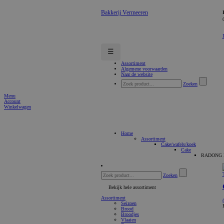
Bakkerij Vermeeren
☰
Assortiment
Algemene voorwaarden
Naar de website
Zoeken
Menu
Account
Winkelwagen
Home
Assortiment
Cake/wafels/koek
Cake
RADONG 
Zoeken
Bekijk hele assortiment
Assortiment
Seizoen
Brood
Broodjes
Vlaaien