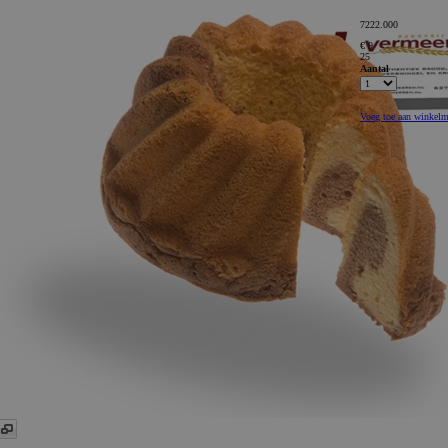
7222.000
€ 9
25
Aantal
Voeg toe aan winkel