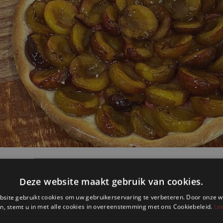
VERSE PRUIMEN
vanaf
€
10
15
Bestel