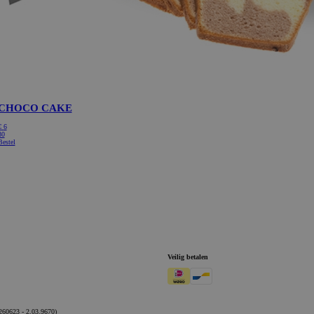
CHOCO CAKE
€
6
80
Bestel
Veilig betalen
260623 - 2.03.9670)