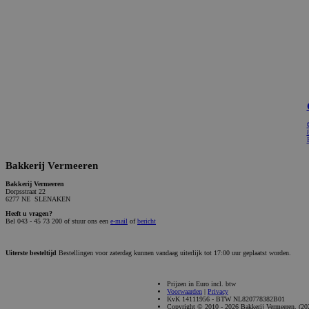
Bakkerij Vermeeren
Bakkerij Vermeeren
Dorpsstraat 22
6277 NE SLENAKEN
Heeft u vragen?
Bel 043 - 45 73 200 of stuur ons een
e-mail
of
bericht
Uiterste besteltijd
Bestellingen voor zaterdag kunnen vandaag uiterlijk tot 17:00 uur geplaatst worden.
Prijzen in Euro incl. btw
Voorwaarden
|
Privacy
KvK 14111956 - BTW NL820778382B01
COOKIE-INSTELLINGEN
Copyright © 2010 - 2026 Bakkerij Vermeeren. (20