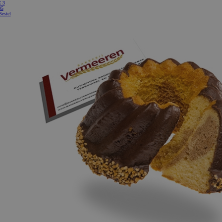
€
3
05
Bestel