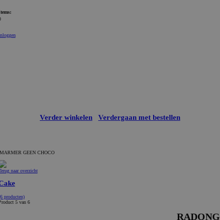
Items:
0
Inloggen
Verder winkelen
Verdergaan met bestellen
MARMER GEEN CHOCO
Terug naar overzicht
Cake
(6 producten)
Product 5 van 6
RADONG