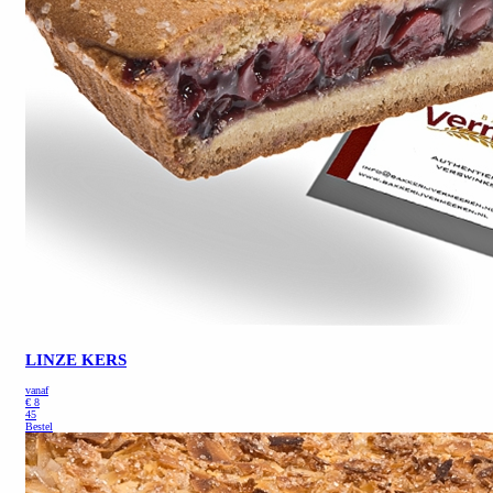
LINZE KERS
vanaf
€
8
45
Bestel