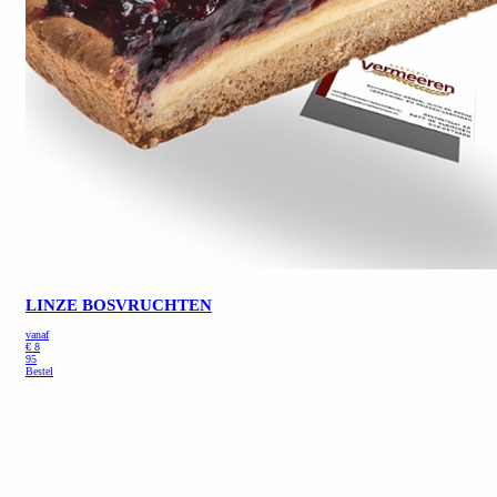
LINZE BOSVRUCHTEN
vanaf
€
8
95
Bestel