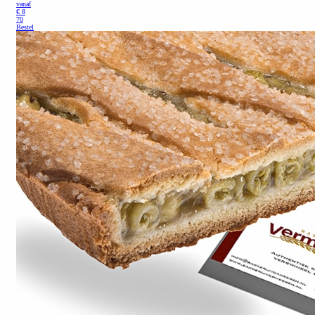
vanaf
€
8
70
Bestel