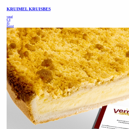
KRUIMEL KRUISBES
vanaf
€
8
45
Bestel