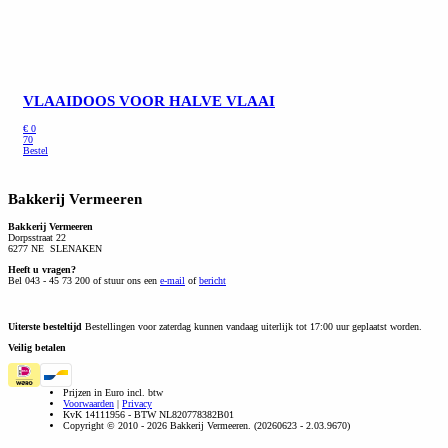
VLAAIDOOS VOOR HALVE VLAAI
€
0
70
Bestel
Bakkerij Vermeeren
Bakkerij Vermeeren
Dorpsstraat 22
6277 NE SLENAKEN
Heeft u vragen?
Bel 043 - 45 73 200 of stuur ons een
e-mail
of
bericht
Uiterste besteltijd
Bestellingen voor zaterdag kunnen vandaag uiterlijk tot 17:00 uur geplaatst worden.
Veilig betalen
Prijzen in Euro incl. btw
Voorwaarden
|
Privacy
KvK 14111956 - BTW NL820778382B01
Copyright © 2010 - 2026 Bakkerij Vermeeren. (20260623 - 2.03.9670)