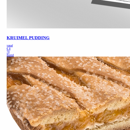
KRUIMEL PUDDING
vanaf
€
8
70
Bestel