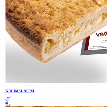
KRUIMEL APPEL
vanaf
€
8
45
Bestel