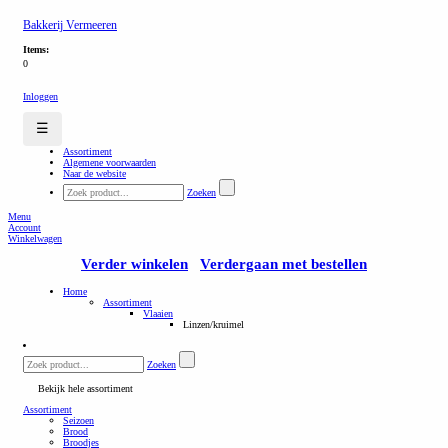
Bakkerij Vermeeren
Items:
0
Inloggen
☰
Assortiment
Algemene voorwaarden
Naar de website
Zoeken
Menu
Account
Winkelwagen
Verder winkelen
Verdergaan met bestellen
Home
Assortiment
Vlaaien
Linzen/kruimel
Zoeken
Bekijk hele assortiment
Assortiment
Seizoen
Brood
Broodjes