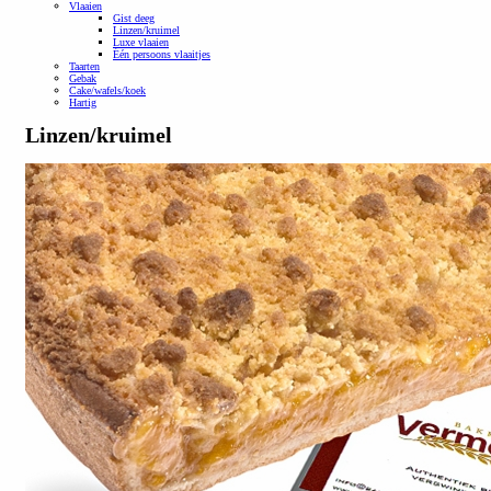
Vlaaien
Gist deeg
Linzen/kruimel
Luxe vlaaien
Één persoons vlaaitjes
Taarten
Gebak
Cake/wafels/koek
Hartig
Linzen/kruimel