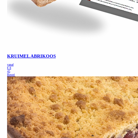
KRUIMEL ABRIKOOS
vanaf
€
8
45
Bestel