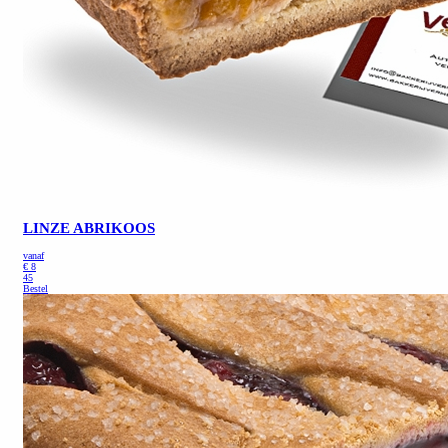
LINZE ABRIKOOS
vanaf
€
8
45
Bestel