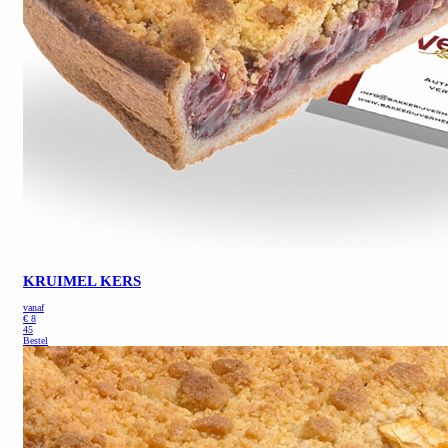
KRUIMEL KERS
vanaf
€
8
45
Bestel