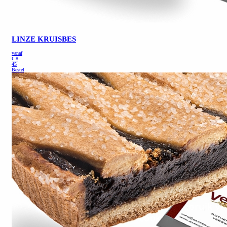
LINZE KRUISBES
vanaf
€
8
45
Bestel