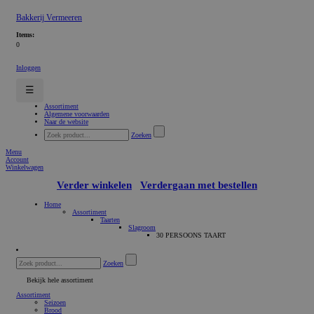
Bakkerij Vermeeren
Items:
0
Inloggen
☰
Assortiment
Algemene voorwaarden
Naar de website
Zoeken
Menu
Account
Winkelwagen
Verder winkelen
Verdergaan met bestellen
Home
Assortiment
Taarten
Slagroom
30 PERSOONS TAART
Zoeken
Bekijk hele assortiment
Assortiment
Seizoen
Brood