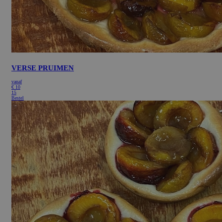
VERSE PRUIMEN
vanaf
€
10
15
Bestel