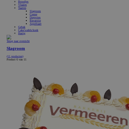
Broodjes
Vlaaien
Taarten
Slagroom
Creme
Diepvries
Bavaroise
Appeltaart
Gebak
Cake/wafels/koek
Hartig
Terug naar overzicht
Slagroom
(11 producten)
Product 6 van 11