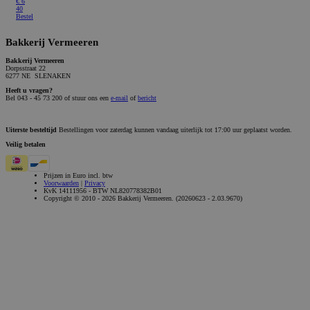
€
6
40
Bestel
Bakkerij Vermeeren
Bakkerij Vermeeren
Dorpsstraat 22
6277 NE SLENAKEN
Heeft u vragen?
Bel 043 - 45 73 200 of stuur ons een
e-mail
of
bericht
Uiterste besteltijd
Bestellingen voor zaterdag kunnen vandaag uiterlijk tot 17:00 uur geplaatst worden.
Veilig betalen
Prijzen in Euro incl. btw
Voorwaarden
|
Privacy
KvK 14111956 - BTW NL820778382B01
Copyright © 2010 - 2026 Bakkerij Vermeeren. (20260623 - 2.03.9670)