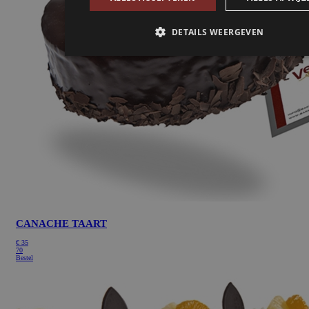
CANACHE TAART
€
35
70
Bestel