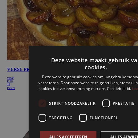
VERSE PRUIMEN
vanaf
€
10
15
Bestel