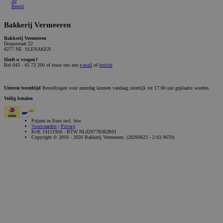
30
Bestel
Bakkerij Vermeeren
Bakkerij Vermeeren
Dorpsstraat 22
6277 NE SLENAKEN
Heeft u vragen?
Bel 043 - 45 73 200 of stuur ons een
e-mail
of
bericht
Uiterste besteltijd
Bestellingen voor zaterdag kunnen vandaag uiterlijk tot 17:00 uur geplaatst worden.
Veilig betalen
Prijzen in Euro incl. btw
Voorwaarden
|
Privacy
KvK 14111956 - BTW NL820778382B01
Copyright © 2010 - 2026 Bakkerij Vermeeren. (20260623 - 2.03.9670)