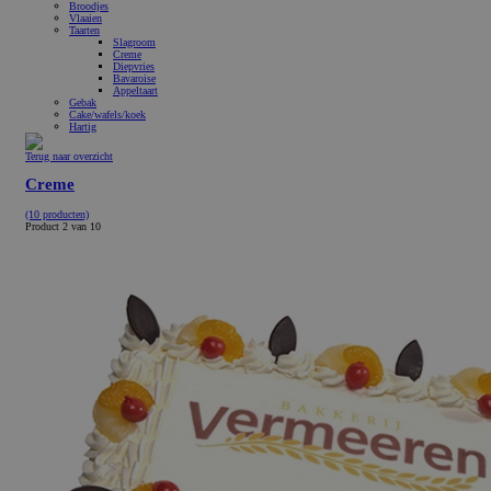
Broodjes
Vlaaien
Taarten
Slagroom
Creme
Diepvries
Bavaroise
Appeltaart
Gebak
Cake/wafels/koek
Hartig
Terug naar overzicht
Creme
(10 producten)
Product 2 van 10