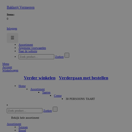
Bakkerij Vermeeren
Items:
0
Inloggen
☰
Assortiment
Algemene voorwaarden
Naar de website
Zoeken
Menu
Account
Winkelwagen
Verder winkelen
Verdergaan met bestellen
Home
Assortiment
Taarten
Creme
30 PERSOONS TAART
Zoeken
Bekijk hele assortiment
Assortiment
Seizoen
Brood