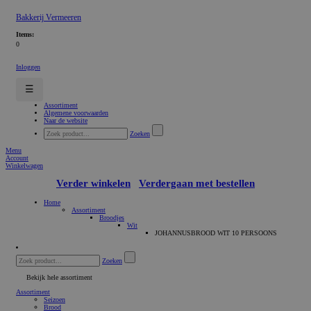
Bakkerij Vermeeren
Items:
0
Inloggen
☰
Assortiment
Algemene voorwaarden
Naar de website
Zoeken
Menu
Account
Winkelwagen
Verder winkelen
Verdergaan met bestellen
Home
Assortiment
Broodjes
Wit
JOHANNUSBROOD WIT 10 PERSOONS
Zoeken
Bekijk hele assortiment
Assortiment
Seizoen
Brood