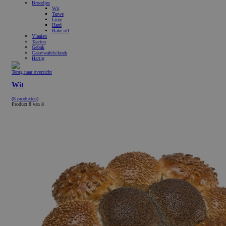
Broodjes
Wit
Tarwe
Luxe
Hard
Bake-off
Vlaaien
Taarten
Gebak
Cake/wafels/koek
Hartig
Terug naar overzicht
Wit
(8 producten)
Product 8 van 8