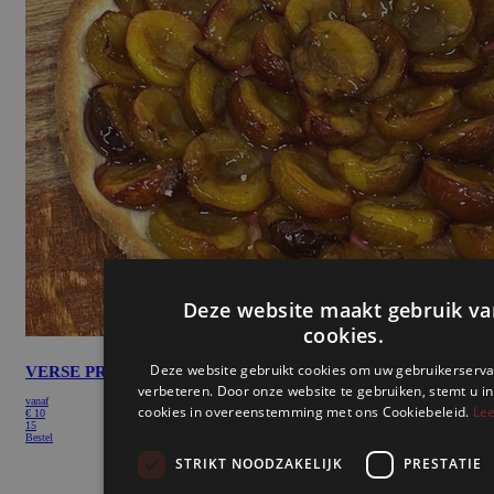
Deze website maakt gebruik va
cookies.
Deze website gebruikt cookies om uw gebruikerserva
VERSE PRUIMEN
verbeteren. Door onze website te gebruiken, stemt u in
vanaf
cookies in overeenstemming met ons Cookiebeleid.
Lee
€
10
15
Bestel
STRIKT NOODZAKELIJK
PRESTATIE