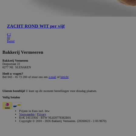
ZACHT ROND WIT
per vijf
€
2
60
Bestel
Bakkerij Vermeeren
Bakkerij Vermeeren
Dorpsstraat 22
6277 NE SLENAKEN
Heeft u vragen?
Bel 043 - 45 73 200 of stuur ons een
e-mail
of
bericht
Uiterste besteltijd
U kunt op dit moment bestellingen voor dinsdag plaatsen.
Veilig betalen
Prijzen in Euro incl. btw
Voorwaarden
|
Privacy
KvK 14111956 - BTW NL820778382B01
Copyright © 2010 - 2026 Bakkerij Vermeeren. (20260623 - 2.03.9670)