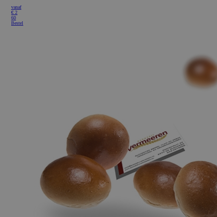
vanaf
€
2
60
Bestel
Google Privacy Policy