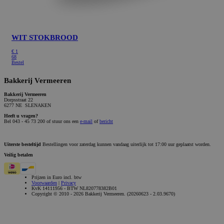
WIT STOKBROOD
€
1
68
Bestel
Bakkerij Vermeeren
Bakkerij Vermeeren
Dorpsstraat 22
6277 NE SLENAKEN
Heeft u vragen?
Bel 043 - 45 73 200 of stuur ons een
e-mail
of
bericht
Uiterste besteltijd
Bestellingen voor zaterdag kunnen vandaag uiterlijk tot 17:00 uur geplaatst worden.
Veilig betalen
Prijzen in Euro incl. btw
Voorwaarden
|
Privacy
KvK 14111956 - BTW NL820778382B01
Copyright © 2010 - 2026 Bakkerij Vermeeren. (20260623 - 2.03.9670)