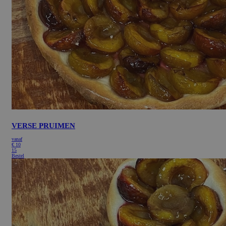
VERSE PRUIMEN
vanaf
€
10
15
Bestel