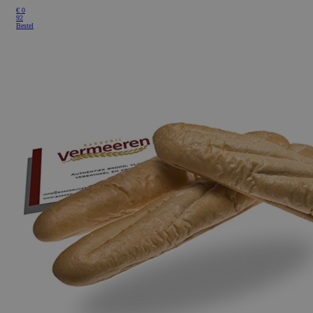
€
0
92
Bestel
Google Privacy Policy