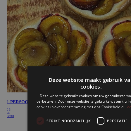
Deze website maakt gebruik va
cookies.
Deze website gebruikt cookies om uw gebruikerserva
verbeteren. Door onze website te gebruiken, stemt u in
1 PERSOONS VERSE PRUIMEN
cookies in overeenstemming met ons Cookiebeleid.
Lee
€
3
05
Bestel
STRIKT NOODZAKELIJK
PRESTATIE