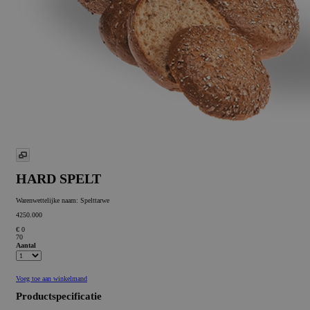
HARD SPELT
Warenwettelijke naam:
Spelttarwe
4250.000
€ 0
70
Aantal
Voeg toe aan winkelmand
Productspecificatie