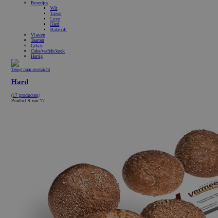
Broodjes
Wit
Tarwe
Luxe
Hard
Bake-off
Vlaaien
Taarten
Gebak
Cake/wafels/koek
Hartig
Terug naar overzicht
Hard
(17 producten)
Product 9 van 17