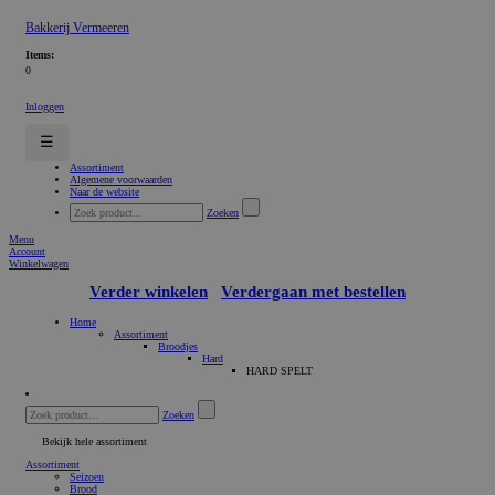
Bakkerij Vermeeren
Items:
0
Inloggen
☰
Assortiment
Algemene voorwaarden
Naar de website
Zoeken
Menu
Account
Winkelwagen
Verder winkelen
Verdergaan met bestellen
Home
Assortiment
Broodjes
Hard
HARD SPELT
Zoeken
Bekijk hele assortiment
Assortiment
Seizoen
Brood